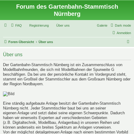
Forum des Gartenbahn-Stammtisch
Nürnberg
FAQ
Registrierung
Über uns
Galerie
Dark mode
Anmelden
S
Foren-Übersicht
Über uns
u
Über uns
c
h
Der Gartenbahn-Stammtisch Nürnberg ist ein Zusammenschluss von
Modellbahnfreunden, die sich mit Modellbahnen der Spurweite G
e
beschäftigen. Da bei uns der persönliche Kontakt im Vordergrund steht,
stammt ein Großteil der Stammtischler aus dem Großraum Nürnberg oder
der Region Nordbayern.
Eine ständig aufgebaute Anlage besitzt der Gartenbahn-Stammtisch
Nürnberg nicht. Jeder Stammtischler baut bei uns an seiner
eigenen Anlage und setzt dabei seine eigenen Schwerpunkte. Dadurch
haben wir einerseits Experten auf verschiedensten Gebieten
(z.B. Digitaltechnik, Modellbau, Anlagenbau) in unseren Reihen und
können anderseits ein breites Spektrum an Anlagen vorweisen.
Von der möglichst detailgetreuen Anlage nach einem bestimmten Vorbild